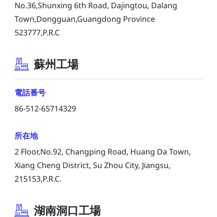
No.36,Shunxing 6th Road, Dajingtou, Dalang
Town,Dongguan,Guangdong Province
523777,P.R.C
蘇州工場
電話番号
86-512-65714329
所在地
2 Floor,No.92, Changping Road, Huang Da Town,
Xiang Cheng District, Su Zhou City, Jiangsu,
215153,P.R.C.
湖南洞口工場